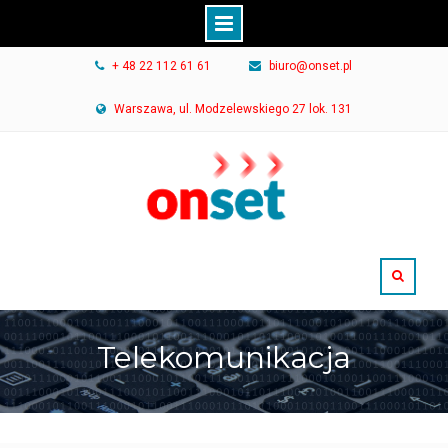
Skip
+ 48 22 112 61 61
biuro@onset.pl
to
content
Warszawa, ul. Modzelewskiego 27 lok. 131
Telekomunikacja